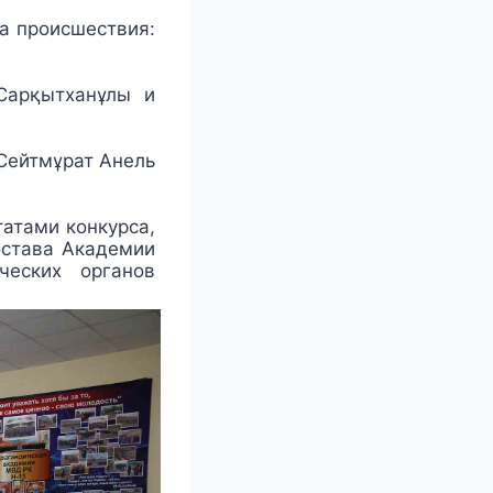
та происшествия:
Сарқытханұлы и
 Сейтмұрат Анель
атами конкурса,
остава Академии
ческих органов