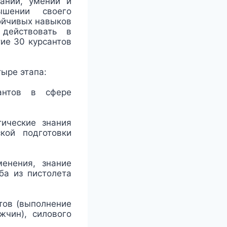
наний, умений и
ышении своего
тойчивых навыков
действовать в
тие 30 курсантов
ыре этапа:
антов в сфере
ические знания
кой подготовки
енения, знание
ба из пистолета
тов (выполнение
жчин), силового