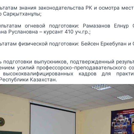
ьтатам знания законодательства РК и осмотра мес
р Сарқытханұлы;
ультатам огневой подготовки: Рамазанов Елнұр 
а Руслановна – курсант 410 уч.гр.;
ьтатам физической подготовки: Бейсен Еркебулан и
ь подготовки выпускников, подтвержденный результ
ением усилий профессорско-преподавательского с
 высококвалифицированных кадров для практи
Республики Казахстан.