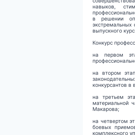
совершенствова
навыков, сти
профессионально
в решении оп
экстремальных с
выпускного курс
Конкурс професс
на первом эт
профессионально
на втором эта
законодательн
конкурсантов в 
на третьем эт
материальной ч
Макарова;
на четвертом э
боевых приемов
комплексного уп