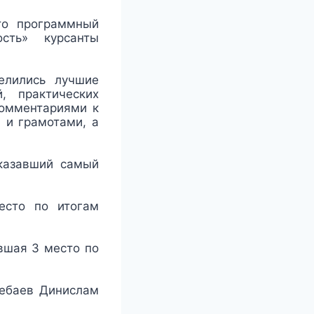
что программный
ость» курсанты
елились лучшие
, практических
комментариями к
 и грамотами, а
оказавший самый
есто по итогам
вшая 3 место по
лебаев Динислам