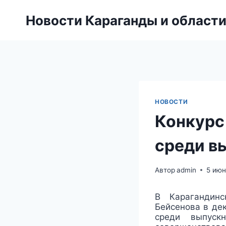
Перейти
Новости Караганды и област
к
содержанию
НОВОСТИ
Конкурс
среди в
Автор
admin
5 июн
В Карагандин
Бейсенова в де
среди выпуск