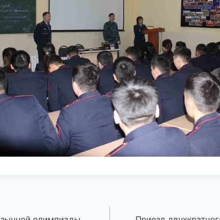
язычной олимпиады
Приезд двухкратног