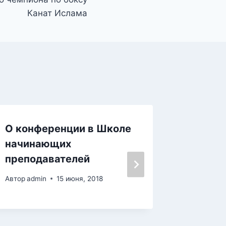
Канат Ислама
О конференции в Школе
О пров
начинающих
полия
преподавателей
Автор
adm
Автор
admin
15 июня, 2018