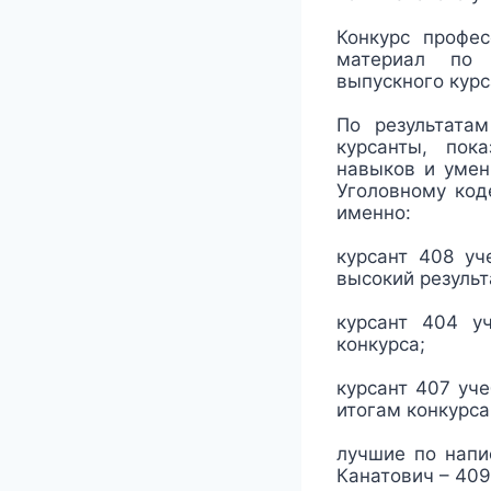
Конкурс профес
материал по с
выпускного курс
По результата
курсанты, пок
навыков и умен
Уголовному код
именно:
курсант 408 уч
высокий результ
курсант 404 у
конкурса;
курсант 407 уч
итогам конкурса
лучшие по напи
Канатович – 409