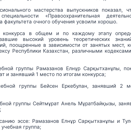
сионального мастерства выпускников показал, 
пециальности «Правоохранительная деятельн
а факультета очного обучения усвоили хорошо.
м конкурса в общем и по каждому этапу опред
азавшие высокий уровень теоретических знаний
ий, поощренные в зависимости от занятых мест, 
ексу Республики Казахстан, различными кодексами
ебной группы Рамазанов Елнұр Сарқытханұлы, п
ат и занявший 1 место по итогам конкурса;
чебной группы Бейсен Еркебулан, занявший 2 м
ебной группы Сейтмұрат Анель Мұратбайқызы, заня
;
санию эссе: Рамазанов Елнұр Сарқытханұлы и Ту
 учебная группа;