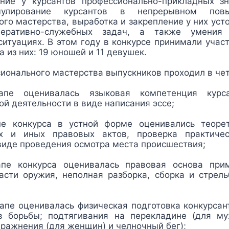
ние у курсантов профессионально-прикладных з
мулирование курсантов в непрерывном пов
го мастерства, выработка и закрепление у них ус
еративно-служебных задач, а также умения 
итуациях. В этом году в конкурсе принимали учас
а из них: 19 юношей и 11 девушек.
ионального мастерства выпускников проходил в чет
апе оценивалась языковая компетенция курс
й деятельности в виде написания эссе;
пе конкурса в устной форме оценивались теорет
ых и иных правовых актов, проверка практичес
виде проведения осмотра места происшествия;
апе конкурса оценивалась правовая основа прим
асти оружия, неполная разборка, сборка и стрель
тапе оценивалась физическая подготовка конкурсан
 борьбы; подтягивания на перекладине (для му
ражнения (для женщин) и челночный бег);